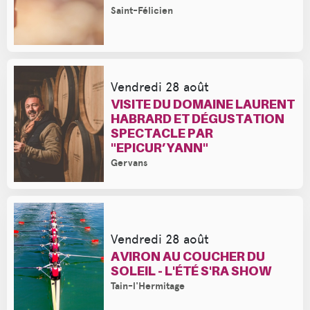
Saint-Félicien
Vendredi 28 août
VISITE DU DOMAINE LAURENT
HABRARD ET DÉGUSTATION
SPECTACLE PAR
"EPICUR’YANN"
Gervans
Vendredi 28 août
AVIRON AU COUCHER DU
SOLEIL - L'ÉTÉ S'RA SHOW
Tain-l'Hermitage