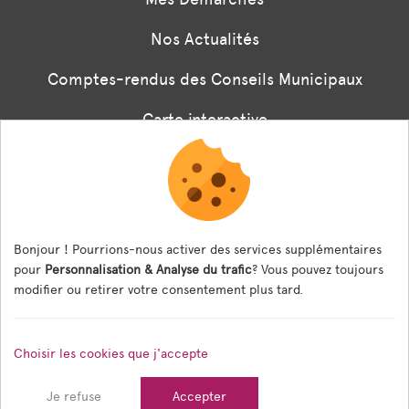
Nos Actualités
Comptes-rendus des Conseils Municipaux
Carte interactive
Associations
Formulaire panneaux digitaux
Les menus de la cantine
Bonjour ! Pourrions-nous activer des services supplémentaires
pour
Personnalisation & Analyse du trafic
? Vous pouvez toujours
Documents règlementaires
modifier ou retirer votre consentement plus tard.
ESPACE AGENT
Choisir les cookies que j'accepte
Espace Agent
Je refuse
Accepter