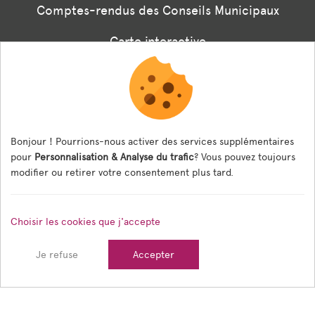
Comptes-rendus des Conseils Municipaux
Carte interactive
Associations
Formulaire panneaux digitaux
Les menus de la cantine
Bonjour ! Pourrions-nous activer des services supplémentaires
pour
Personnalisation & Analyse du trafic
? Vous pouvez toujours
Documents règlementaires
modifier ou retirer votre consentement plus tard.
ESPACE AGENT
Choisir les cookies que j'accepte
Espace Agent
Je refuse
Accepter
© 2026 Ville de Tain l'Hermitage — Tous droits réservés