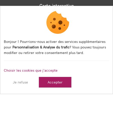
Carte interactive
Associations
Formulaire panneaux digitaux
Les menus de la cantine
Bonjour ! Pourrions-nous activer des services supplémentaires
pour
Personnalisation & Analyse du trafic
? Vous pouvez toujours
Documents règlementaires
modifier ou retirer votre consentement plus tard.
ESPACE AGENT
Choisir les cookies que j'accepte
Espace Agent
Je refuse
Accepter
© 2026 Ville de Tain l'Hermitage — Tous droits réservés
Mentions légales
Gestion des cookies
Crédits