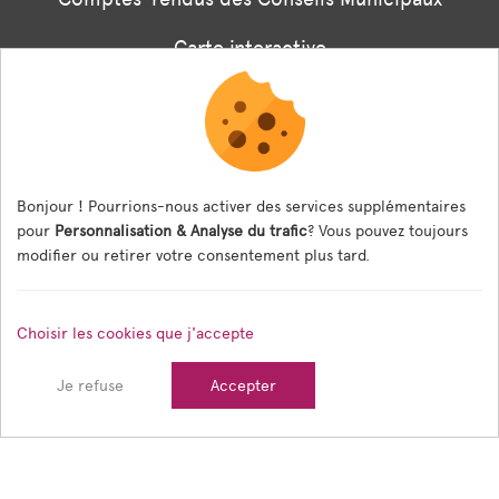
Carte interactive
Associations
Formulaire panneaux digitaux
Les menus de la cantine
Bonjour ! Pourrions-nous activer des services supplémentaires
pour
Personnalisation & Analyse du trafic
? Vous pouvez toujours
Documents règlementaires
modifier ou retirer votre consentement plus tard.
ESPACE AGENT
Choisir les cookies que j'accepte
Espace Agent
Je refuse
Accepter
© 2026 Ville de Tain l'Hermitage — Tous droits réservés