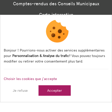
Comptes-rendus des Conseils Municipaux
Carte interactive
Associations
Formulaire panneaux digitaux
Les menus de la cantine
Bonjour ! Pourrions-nous activer des services supplémentaires
pour
Personnalisation & Analyse du trafic
? Vous pouvez toujours
Documents règlementaires
modifier ou retirer votre consentement plus tard.
ESPACE AGENT
Choisir les cookies que j'accepte
Espace Agent
Je refuse
Accepter
© 2026 Ville de Tain l'Hermitage — Tous droits réservés