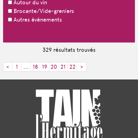
Autour du vin
Brocante/Vide-greniers
Autres événements
Mettre à jour
329
résultats trouvés
<
1
...
18
19
20
21
22
>
©
Mapbox
©
OpenStreetMap
Improve this map
+
−