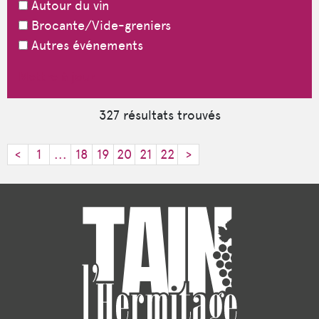
Autour du vin
Brocante/Vide-greniers
Autres événements
Mettre à jour
327
résultats trouvés
<
1
...
18
19
20
21
22
>
©
Mapbox
©
OpenStreetMap
Improve this map
+
−