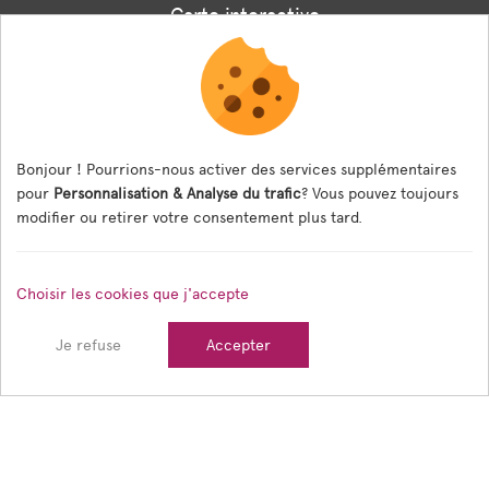
Carte interactive
Associations
Formulaire panneaux digitaux
Les menus de la cantine
Bonjour ! Pourrions-nous activer des services supplémentaires
pour
Personnalisation & Analyse du trafic
? Vous pouvez toujours
Documents règlementaires
modifier ou retirer votre consentement plus tard.
ESPACE AGENT
Choisir les cookies que j'accepte
Espace Agent
Je refuse
Accepter
© 2026 Ville de Tain l'Hermitage — Tous droits réservés
Mentions légales
Gestion des cookies
Crédits