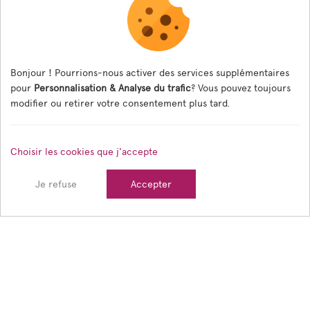
Associations
Formulaire panneaux digitaux
Les menus de la cantine
Bonjour ! Pourrions-nous activer des services supplémentaires
pour
Personnalisation & Analyse du trafic
? Vous pouvez toujours
Documents règlementaires
modifier ou retirer votre consentement plus tard.
ESPACE AGENT
Choisir les cookies que j'accepte
Espace Agent
Je refuse
Accepter
© 2026 Ville de Tain l'Hermitage — Tous droits réservés
Mentions légales
Gestion des cookies
Crédits
Sitemap
Réalisé en France par