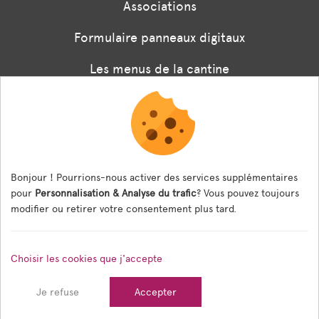
Associations
Formulaire panneaux digitaux
Les menus de la cantine
Documents règlementaires
ESPACE AGENT
Bonjour ! Pourrions-nous activer des services supplémentaires
Espace Agent
pour
Personnalisation & Analyse du trafic
? Vous pouvez toujours
modifier ou retirer votre consentement plus tard.
© 2026 Ville de Tain l'Hermitage — Tous droits réservés
Choisir les cookies que j'accepte
Mentions légales
Gestion des cookies
Crédits
Je refuse
Accepter
Sitemap
Réalisé en France par