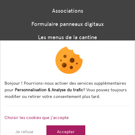
Associations
Formulaire panneaux digitaux
Les menus de la cantine
Documents règlementaires
ESPACE AGENT
Bonjour ! Pourrions-nous activer des services supplémentaires
Espace Agent
pour
Personnalisation & Analyse du trafic
? Vous pouvez toujours
modifier ou retirer votre consentement plus tard.
© 2026 Ville de Tain l'Hermitage — Tous droits réservés
Choisir les cookies que j'accepte
Mentions légales
Gestion des cookies
Crédits
Je refuse
Accepter
Sitemap
Réalisé en France par