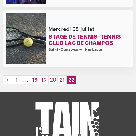
Mercredi 28 juillet
STAGE DE TENNIS -TENNIS
CLUB LAC DE CHAMPOS
Saint-Donat-sur-l'Herbasse
(current)
<
1
...
18
19
20
21
22
©
Mapbox
©
OpenStreetMap
Improve this map
7
+
−