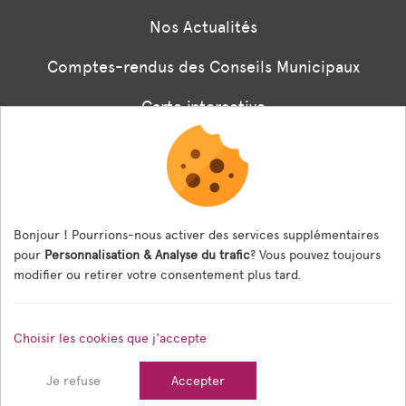
Nos Actualités
Comptes-rendus des Conseils Municipaux
Carte interactive
Associations
Formulaire panneaux digitaux
Les menus de la cantine
Bonjour ! Pourrions-nous activer des services supplémentaires
pour
Personnalisation & Analyse du trafic
? Vous pouvez toujours
Documents règlementaires
modifier ou retirer votre consentement plus tard.
ESPACE AGENT
Choisir les cookies que j'accepte
Espace Agent
Je refuse
Accepter