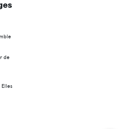
rges
emble
.
r de
 Elles