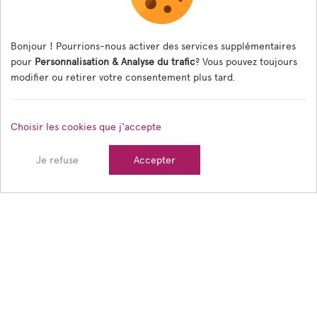
Bonjour ! Pourrions-nous activer des services supplémentaires
Nos temps forts
pour
Personnalisation & Analyse du trafic
? Vous pouvez toujours
modifier ou retirer votre consentement plus tard.
7 août 2026
Choisir les cookies que j'accepte
Je refuse
Accepter